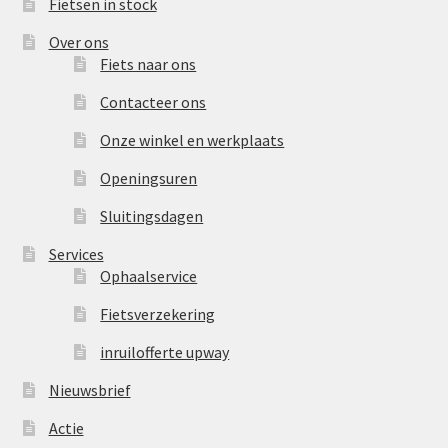
Fietsen in stock
Fietsverzekering
Over ons
Home
Fiets naar ons
Contacteer ons
inruilofferte upway
Onze winkel en werkplaats
Nieuwsbrief
Openingsuren
Sluitingsdagen
Onze winkel en werkplaats
Services
Openingsuren
Ophaalservice
Fietsverzekering
Ophaalservice
inruilofferte upway
Over ons
Nieuwsbrief
Actie
Privacybeleid