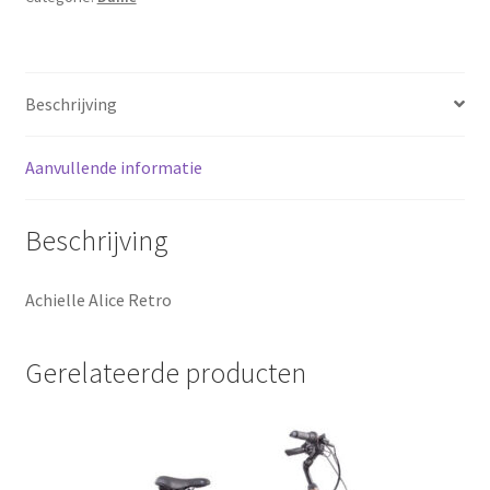
Sluitingsdagen
Terugbetaal- en retourneringsbeleid
Beschrijving
Winkel
Aanvullende informatie
winkelmandje
Beschrijving
Achielle Alice Retro
Gerelateerde producten