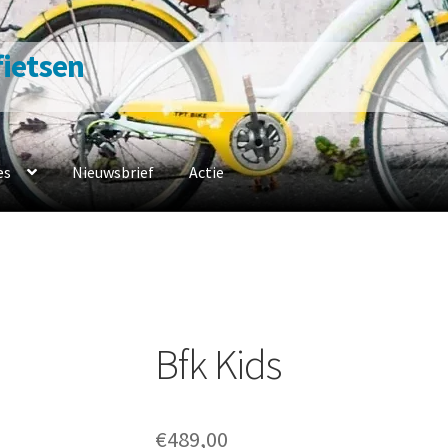
 fietsen
es
Nieuwsbrief
Actie
n
Contacteer ons
Fiets naar ons
Fietsverzekering
Home
en werkplaats
Openingsuren
Ophaalservice
Over ons
Privacybelei
sbeleid
Winkel
winkelmandje
Bfk Kids
€
489,00