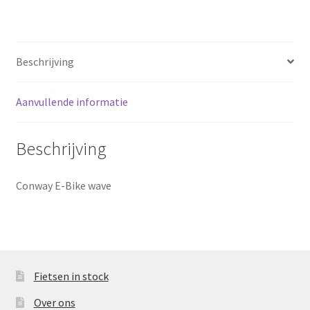
Sluitingsdagen
Beschrijving
Terugbetaal- en retourneringsbeleid
Winkel
Aanvullende informatie
winkelmandje
Beschrijving
Conway E-Bike wave
Fietsen in stock
Over ons