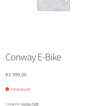
Fietsverzekering
Home
inruilofferte upway
Nieuwsbrief
Onze winkel en werkplaats
Conway E-Bike
Openingsuren
€
3 399,00
Ophaalservice
Uitverkocht
Over ons
Privacybeleid
Categorie:
Cairon T200