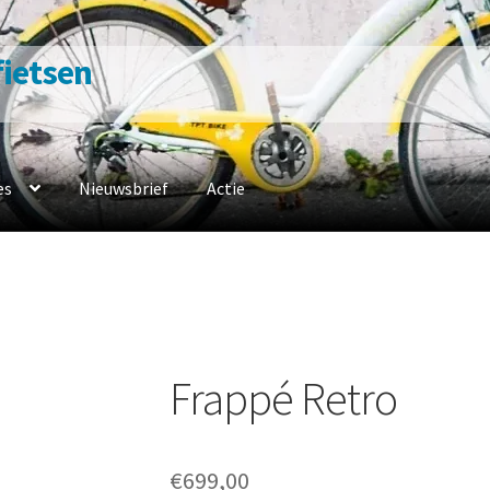
 fietsen
es
Nieuwsbrief
Actie
n
Contacteer ons
Fiets naar ons
Fietsverzekering
Home
en werkplaats
Openingsuren
Ophaalservice
Over ons
Privacybelei
sbeleid
Winkel
winkelmandje
Frappé Retro
€
699,00