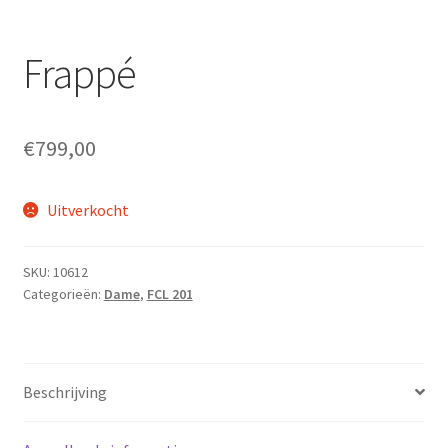
Fietsverzekering
Frappé
Home
inruilofferte upway
€
799,00
Nieuwsbrief
Uitverkocht
Onze winkel en werkplaats
Openingsuren
SKU:
10612
Categorieën:
Dame
,
FCL 201
Ophaalservice
Over ons
Beschrijving
Privacybeleid