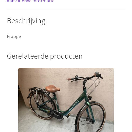
Aanvullende informatie
Sluitingsdagen
Beschrijving
Terugbetaal- en retourneringsbeleid
Frappé
Winkel
Gerelateerde producten
winkelmandje