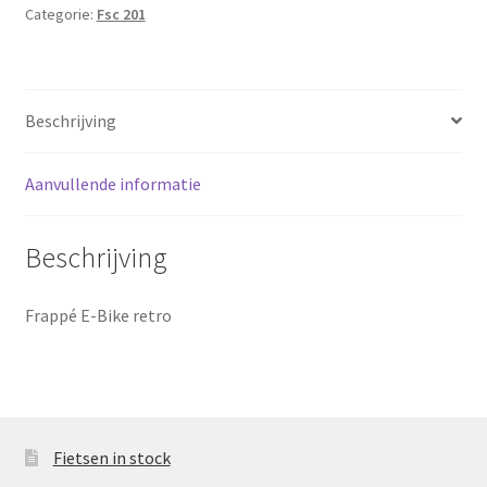
Categorie:
Fsc 201
Sluitingsdagen
Terugbetaal- en retourneringsbeleid
Beschrijving
Winkel
Aanvullende informatie
winkelmandje
Beschrijving
Frappé E-Bike retro
Fietsen in stock