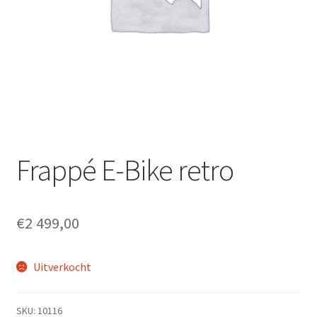
Fietsverzekering
Home
inruilofferte upway
Nieuwsbrief
Onze winkel en werkplaats
Frappé E-Bike retro
Openingsuren
€
2 499,00
Ophaalservice
Uitverkocht
Over ons
Privacybeleid
SKU:
10116