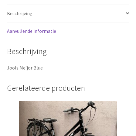
Sluitingsdagen
Beschrijving
Terugbetaal- en retourneringsbeleid
Aanvullende informatie
Winkel
Beschrijving
winkelmandje
Jools Me’jor Blue
Gerelateerde producten