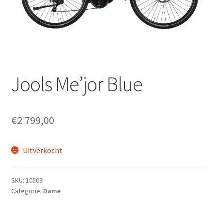
Fietsverzekering
Home
inruilofferte upway
Jools Me’jor Blue
Nieuwsbrief
Onze winkel en werkplaats
€
2 799,00
Openingsuren
Uitverkocht
Ophaalservice
SKU:
10508
Over ons
Categorie:
Dame
Privacybeleid