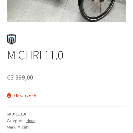
Fietsverzekering
Home
inruilofferte upway
Nieuwsbrief
MICHRI 11.0
Onze winkel en werkplaats
€
3 399,00
Openingsuren
Uitverkocht
Ophaalservice
Over ons
SKU:
11318
Categorie:
Heer
Merk:
Michri
Privacybeleid