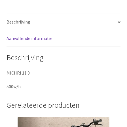
Sluitingsdagen
Beschrijving
Terugbetaal- en retourneringsbeleid
Aanvullende informatie
Winkel
winkelmandje
Beschrijving
MICHRI 11.0
500w/h
Gerelateerde producten