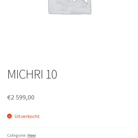
Fietsverzekering
Home
inruilofferte upway
Nieuwsbrief
Onze winkel en werkplaats
MICHRI 10
Openingsuren
€
2 599,00
Ophaalservice
Uitverkocht
Over ons
Privacybeleid
Categorie:
Heer