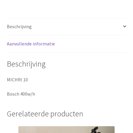
Sluitingsdagen
Beschrijving
Terugbetaal- en retourneringsbeleid
Winkel
Aanvullende informatie
winkelmandje
Beschrijving
MICHRI 10
Bosch 400w/h
Gerelateerde producten