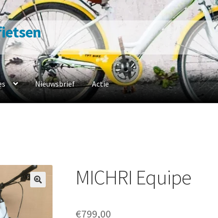
 fietsen
es
Nieuwsbrief
Actie
n
Contacteer ons
Fiets naar ons
Fietsverzekering
Home
en werkplaats
Openingsuren
Ophaalservice
Over ons
Privacybelei
sbeleid
Winkel
winkelmandje
MICHRI Equipe
€
799,00