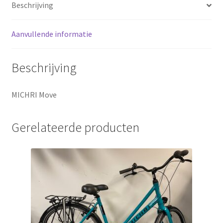
Beschrijving
Sluitingsdagen
Aanvullende informatie
Terugbetaal- en retourneringsbeleid
Beschrijving
Winkel
MICHRI Move
winkelmandje
Gerelateerde producten