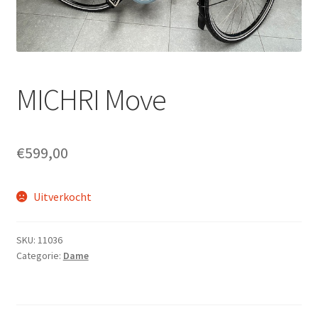
Fietsverzekering
Home
inruilofferte upway
MICHRI Move
Nieuwsbrief
€
599,00
Onze winkel en werkplaats
Openingsuren
Uitverkocht
Ophaalservice
SKU:
11036
Categorie:
Dame
Over ons
Privacybeleid