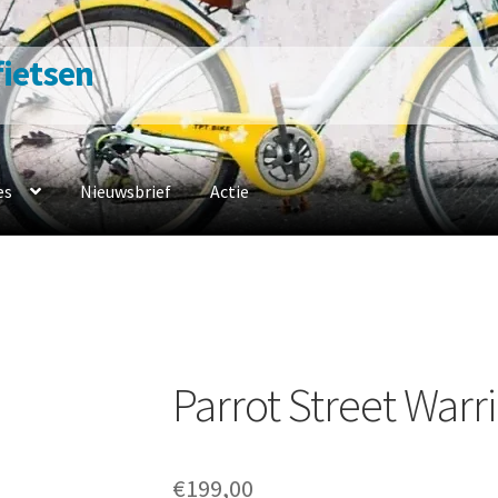
 fietsen
es
Nieuwsbrief
Actie
n
Contacteer ons
Fiets naar ons
Fietsverzekering
Home
en werkplaats
Openingsuren
Ophaalservice
Over ons
Privacybelei
sbeleid
Winkel
winkelmandje
Parrot Street Warr
€
199,00