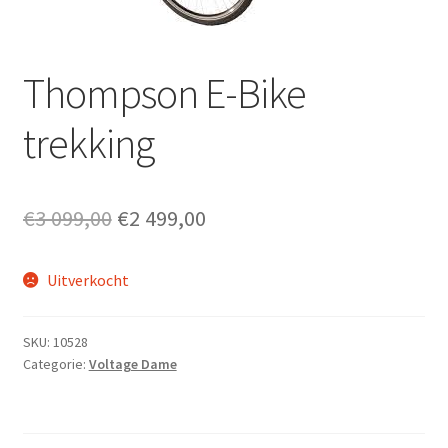
Fietsverzekering
Home
Thompson E-Bike
inruilofferte upway
trekking
Nieuwsbrief
Oorspronkelijke
Huidige
€
3 099,00
€
2 499,00
Onze winkel en werkplaats
prijs
prijs
Openingsuren
Uitverkocht
was:
is:
€3
€2
Ophaalservice
SKU:
10528
099,00.
499,00.
Categorie:
Voltage Dame
Over ons
Privacybeleid