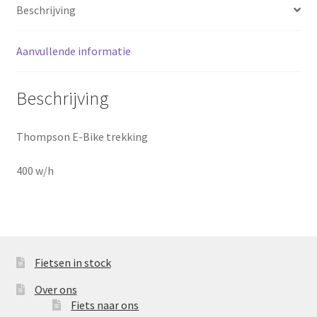
Beschrijving
Sluitingsdagen
Aanvullende informatie
Terugbetaal- en retourneringsbeleid
Beschrijving
Winkel
Thompson E-Bike trekking
winkelmandje
400 w/h
Fietsen in stock
Over ons
Fiets naar ons