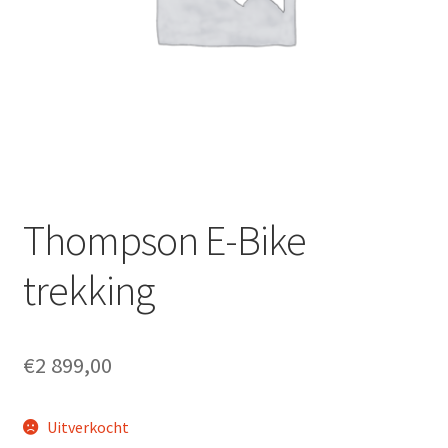
Fietsverzekering
Home
inruilofferte upway
Nieuwsbrief
Onze winkel en werkplaats
Thompson E-Bike
Openingsuren
trekking
Ophaalservice
€
2 899,00
Over ons
Uitverkocht
Privacybeleid