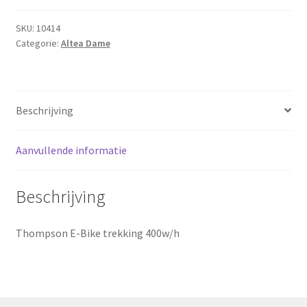
Sluitingsdagen
SKU:
10414
Categorie:
Altea Dame
Terugbetaal- en retourneringsbeleid
Winkel
Beschrijving
winkelmandje
Aanvullende informatie
Beschrijving
Thompson E-Bike trekking 400w/h