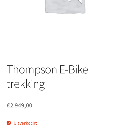
Fietsverzekering
Home
inruilofferte upway
Nieuwsbrief
Onze winkel en werkplaats
Thompson E-Bike
Openingsuren
trekking
Ophaalservice
€
2 949,00
Over ons
Uitverkocht
Privacybeleid