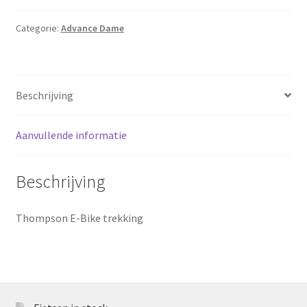
Sluitingsdagen
Categorie:
Advance Dame
Terugbetaal- en retourneringsbeleid
Beschrijving
Winkel
winkelmandje
Aanvullende informatie
Beschrijving
Thompson E-Bike trekking