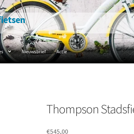
 fietsen
es
Nieuwsbrief
Actie
n
Contacteer ons
Fiets naar ons
Fietsverzekering
Home
en werkplaats
Openingsuren
Ophaalservice
Over ons
Privacybelei
sbeleid
Winkel
winkelmandje
Thompson Stadsfi
€
545,00