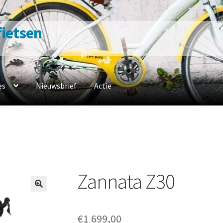
 fietsen
es
Nieuwsbrief
Actie
n
Contacteer ons
Fiets naar ons
Fietsverzekering
Home
en werkplaats
Openingsuren
Ophaalservice
Over ons
Privacybelei
sbeleid
Winkel
winkelmandje
Zannata Z30
€
1 699,00